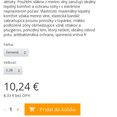
aktivity. Použitím vlákna z merino vlny zaručujú ideálny
tepelný komfort a ochranu nohy i v extrémne
nepriaznivom počasí. Vlastnosti: maximálny tepelný
komfort vďaka merino vlne, elastická bandáž
zabraňujúca posunu ponožky v topánke, mäkko
podložené zóny obmedzujúce vznik otlakov a
pľuzgierov, pohodlný lem, ktorý neškrtí, ideálny odvod
potu, antibakteriálna ochrana, spevnená vrstva fr
Farba:
červená
Velkosť:
č.39
10,24 €
8,33 € bez DPH
-
+
Pridať do košíka