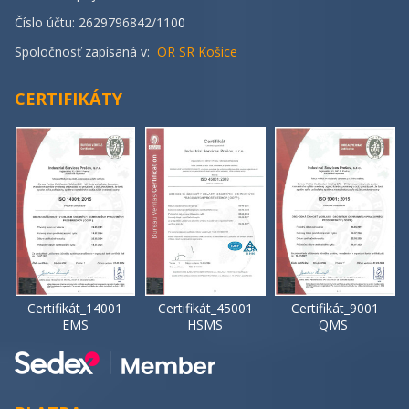
Číslo účtu: 2629796842/110
0
Spoločnosť zapísaná v:
OR SR Košice
CERTIFIKÁTY
Certifikát_14001
Certifikát_45001
Certifikát_9001
EMS
HSMS
QMS