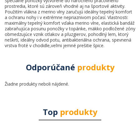
Špeciálne ponožky vytvorené do náročného pracovného
prostredia, ktoré sú zároveň vhodné aj na športové aktivity.
Použitím vlákna z merino vlny zaručujú ideálny tepelný komfort
a ochranu nohy i v extrémne nepriaznivom počasí. Vlastnosti:
maximálny tepelný komfort vďaka merino vlne, elastická bandáž
zabraňujúca posunu ponožky v topánke, mäkko podložené zóny
obmedzujúce vznik otlakov a pľuzgierov, pohodlný lem, ktorý
neškrtí, ideálny odvod potu, antibakteriálna ochrana, spevnená
vrstva froté v chodidle,veľmi jemné prešitie špice.
Odporúčané
produkty
Žiadne produkty neboli nájdené.
Top
produkty