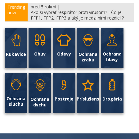
pred 5 rokmi |
Trending
Ako si vybrať respirátor proti vírusom? - Čo je
now
FFP1, FFP2, FFP3 a aký je medzi nimi rozdiel ?
Ochrana
Odevy
Obuv
Ochrana
Rukavice
hlavy
zraku
Ochrana
P
ostroje
Príslušenstvo
D
rogéria
Ochrana
sluchu
dychu