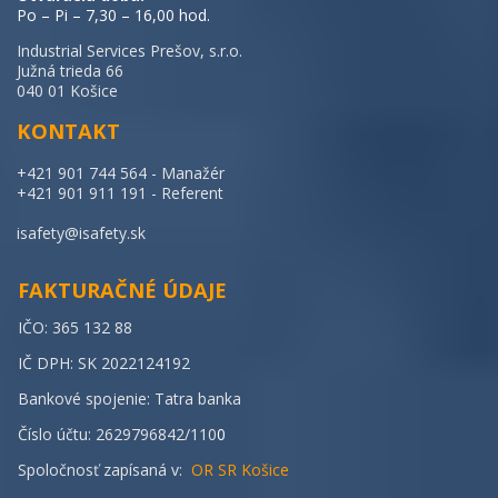
Po – Pi – 7,30 – 16,00 hod.
Industrial Services Prešov, s.r.o.
Južná trieda 66
040 01 Košice
KONTAKT
+421 901 744 564 - Manažér
+421 901 911 191 - Referent
isafety@isafety.sk
FAKTURAČNÉ ÚDAJE
IČO: 365 132 88
IČ DPH: SK 2022124192
Bankové spojenie: Tatra banka
Číslo účtu: 2629796842/110
0
Spoločnosť zapísaná v:
OR SR Košice