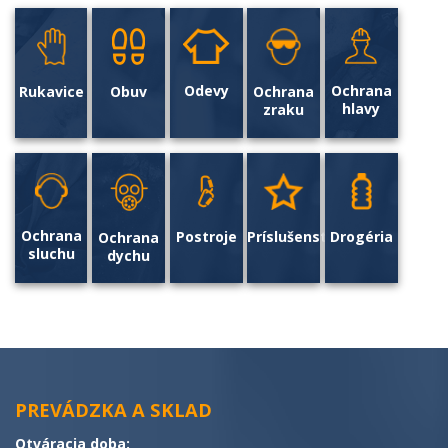
Ochrana
Odevy
Obuv
Ochrana
Rukavice
hlavy
zraku
Ochrana
P
ostroje
Príslušenstvo
D
rogéria
Ochrana
sluchu
dychu
PREVÁDZKA A SKLA
D
Otváracia doba: