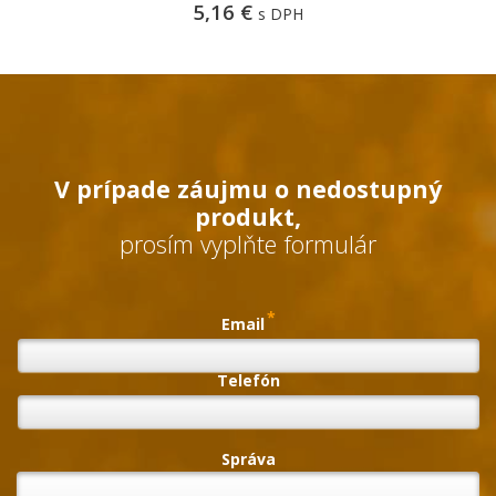
5,16 €
s DPH
V prípade záujmu o nedostupný
produkt,
prosím vyplňte formulár
*
Email
Telefón
Správa