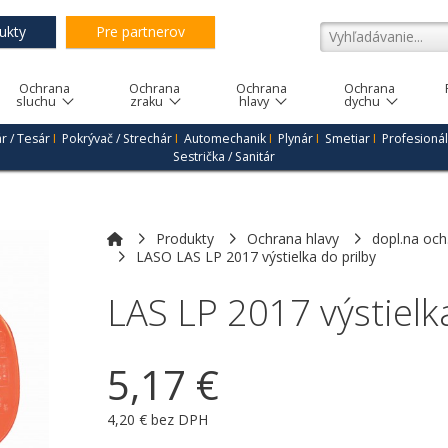
ukty
Pre partnerov
Ochrana
Ochrana
Ochrana
Ochrana
sluchu
zraku
hlavy
dychu
r / Tesár
I
Pokrývač / Strechár
I
Automechanik
I
Plynár
I
Smetiar
I
Profesionál
Sestrička / Sanitár
Produkty
Ochrana hlavy
dopl.na och
LASO LAS LP 2017 výstielka do prilby
LAS LP 2017 výstielka
5,17 €
4,20 € bez DPH