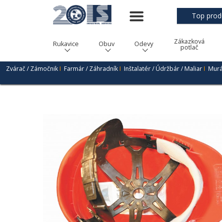
Top prod
Zákazková
Rukavice
Obuv
Odevy
potlač
Zvárač / Zámočnik
I
Farmár / Záhradník
I
Inštalatér / Údržbár / Maliar
I
Murá