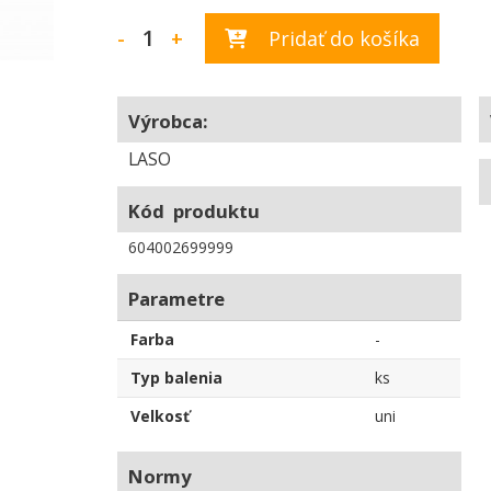
-
+
Pridať do košíka
Výrobca:
LASO
Kód produktu
604002699999
Parametre
Farba
-
Typ balenia
ks
Velkosť
uni
Normy