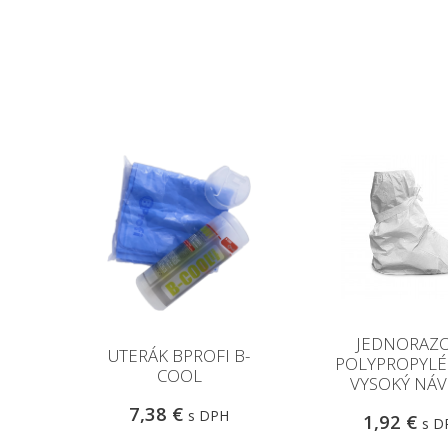
JEDNORAZ
UTERÁK BPROFI B-
POLYPROPYL
COOL
VYSOKÝ NÁV
7,38 €
s DPH
1,92 €
s D