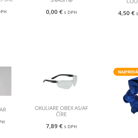
COO
0,00 €
DPH
4,50 €
s DPH
NAJPREDÁ
OKULIARE OBEX AS/AF
AR
ČÍRE
PH
7,89 €
s DPH