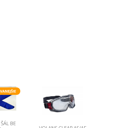
VANEJŠIE
 ŠÁL BE
VOLANS CLEAR AS/AF