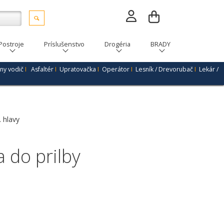
Postroje
Príslušenstvo
Drogéria
BRADY
ny vodič
I
Asfaltér
I
Upratovačka
I
Operátor
I
Lesník / Drevorubač
I
Lekár /
. hlavy
 do prilby